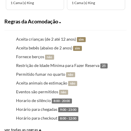
1 Cama (s) King
1 Cama (s) King
Regras da Acomodação
Aceita crianças (de 2 até 12 anos)
sim
Aceita bebês (abaixo de 2 anos)
sim
Fornece berços
não
Restrição de Idade Mínima para Fazer Reserva
25
Permitido fumar no quarto
não
Aceita animais de estimação
não
Eventos são permitidos
não
Horario de silêncio
8:00 - 20:00
Horário para chegadas
9:00 - 23:00
Horário para checkout
8:00 - 12:00
ver todas as regras