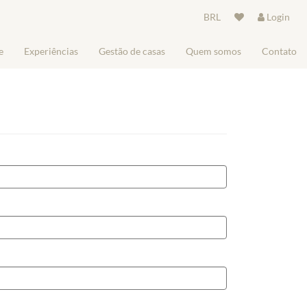
BRL
Login
e
Experiências
Gestão de casas
Quem somos
Contato