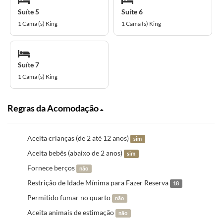
Suíte 5
Suíte 6
1 Cama (s) King
1 Cama (s) King
Suíte 7
1 Cama (s) King
Regras da Acomodação
Aceita crianças (de 2 até 12 anos)
sim
Aceita bebês (abaixo de 2 anos)
sim
Fornece berços
não
Restrição de Idade Mínima para Fazer Reserva
18
Permitido fumar no quarto
não
Aceita animais de estimação
não