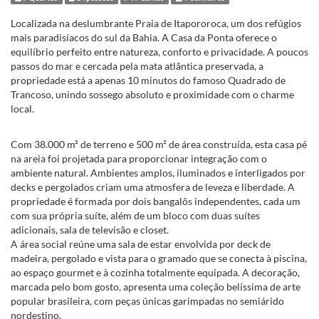
Localizada na deslumbrante Praia de Itapororoca, um dos refúgios
mais paradisíacos do sul da Bahia. A Casa da Ponta oferece o
equilíbrio perfeito entre natureza, conforto e privacidade. A poucos
passos do mar e cercada pela mata atlântica preservada, a
propriedade está a apenas 10 minutos do famoso Quadrado de
Trancoso, unindo sossego absoluto e proximidade com o charme
local.
Com 38.000 m² de terreno e 500 m² de área construída, esta casa pé
na areia foi projetada para proporcionar integração com o
ambiente natural. Ambientes amplos, iluminados e interligados por
decks e pergolados criam uma atmosfera de leveza e liberdade. A
propriedade é formada por dois bangalôs independentes, cada um
com sua própria suíte, além de um bloco com duas suítes
adicionais, sala de televisão e closet.
A área social reúne uma sala de estar envolvida por deck de
madeira, pergolado e vista para o gramado que se conecta à piscina,
ao espaço gourmet e à cozinha totalmente equipada. A decoração,
marcada pelo bom gosto, apresenta uma coleção belíssima de arte
popular brasileira, com peças únicas garimpadas no semiárido
nordestino.